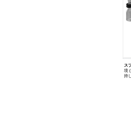
ス
境
持