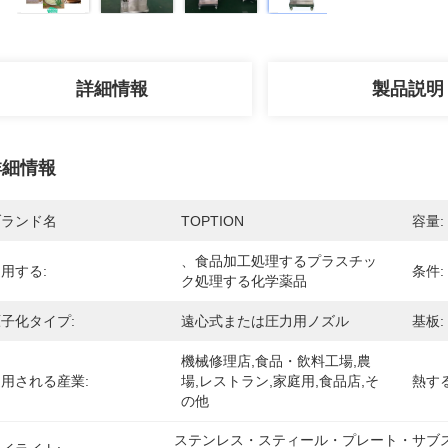
詳細情報
製品説明
詳細情報
ブランド名
TOPTION
容量:
、食品加工処理するプラスチッ
用する:
条件:
ク処理する化学薬品
子化タイプ:
遠心式または圧力用ノズル
基板:
機械修理店,食品・飲料工場,農
用される産業:
場,レストラン,家庭用,食品店,そ
熱す
の他
ステンレス・スティール・プレート・サブ