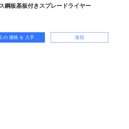
ス鋼板基板付きスプレードライヤー
 の 価格 を 入手 する
送信