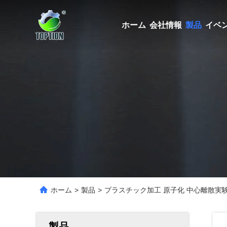
ホーム
会社情報
製品
イベ
ホーム
>
製品
>
プラスチック加工 原子化 中心離散実
製品