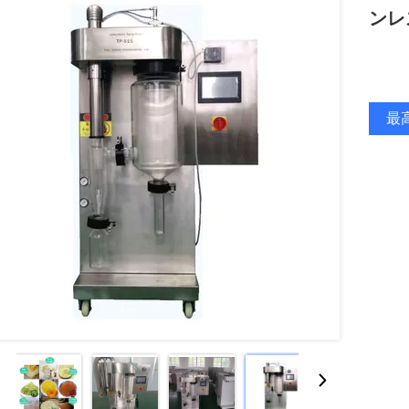
ンレ
最高