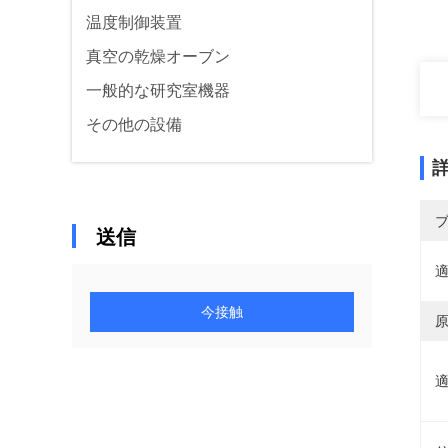
温度制御装置
真空の乾燥オーブン
一般的な研究室機器
その他の設備
送信
適
今接触
原
適