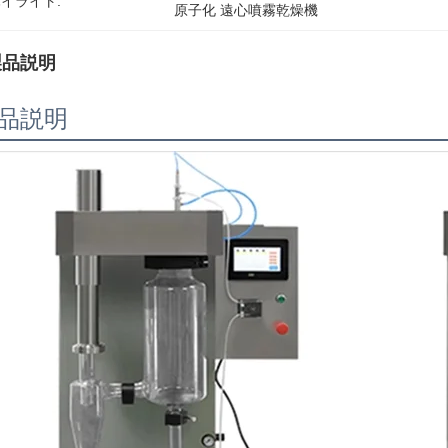
イライト:
原子化 遠心噴霧乾燥機
製品説明
品説明