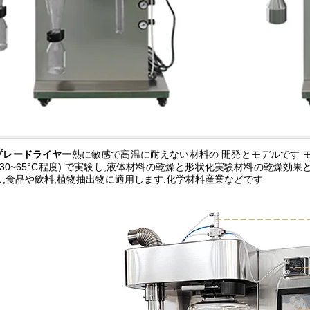
プレードライヤー
熱に敏感で高温に耐えない材料の 開発とモデルです 
 (30~65°C程度) で実験し,液体材料の乾燥と形状化実験材料の乾
し,食品や飲料,植物抽出物に適用します.化学材料産業などです