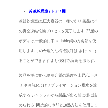
冷凍乾燥室 / ドア / 棚
凍結乾燥室は,圧力容器の一種であり,製品はそ
の真空凍結乾燥プロセスを完了します. 部屋の
ボディは,一般的に不oxidable鋼の方角箱を使
用します.この合理的な構造設計は,きれいにす
ることができます より便利で,盲角を減らす.
製品を棚に並べ,冷凍介質の温度を上昇/低下さ
せ,冷凍前およびサブライマーション脱水を達
成する.シャッフルから製品が出る前に棚に詰
められる. 間接的な冷却と加熱方法を使用しま