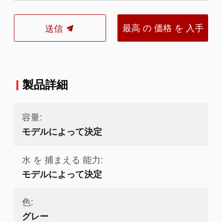
最高 の 価格 を 入手
送信
する
製品詳細
容量:
モデルによって決定
水 を 捕まえる 能力:
モデルによって決定
色:
グレー