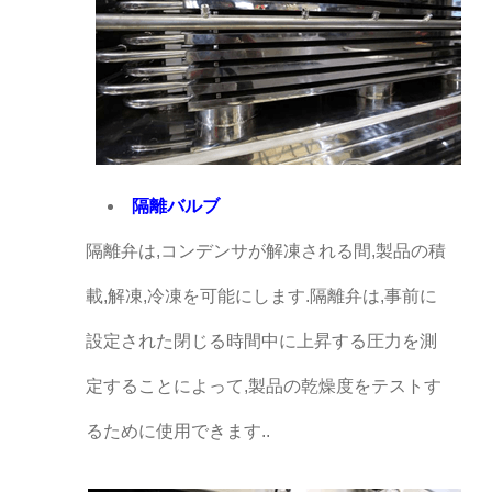
隔離バルブ
隔離弁は,コンデンサが解凍される間,製品の積
載,解凍,冷凍を可能にします.隔離弁は,事前に
設定された閉じる時間中に上昇する圧力を測
定することによって,製品の乾燥度をテストす
るために使用できます..