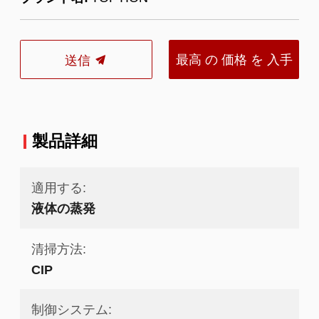
最高 の 価格 を 入手
送信
する
製品詳細
適用する:
液体の蒸発
清掃方法:
CIP
制御システム: