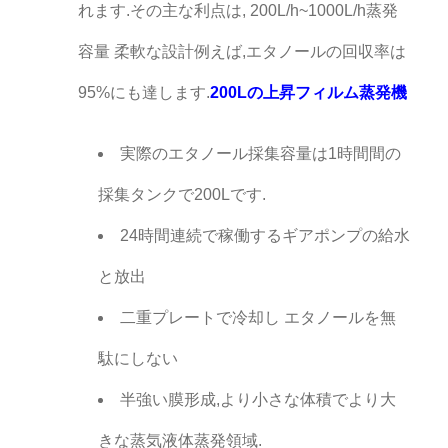
れます.その主な利点は, 200L/h~1000L/h蒸発
容量 柔軟な設計例えば,エタノールの回収率は
95%にも達します.
200Lの上昇フィルム蒸発機
実際のエタノール採集容量は1時間間の
採集タンクで200Lです.
24時間連続で稼働するギアポンプの給水
と放出
二重プレートで冷却し エタノールを無
駄にしない
半強い膜形成,より小さな体積でより大
きな蒸気液体蒸発領域.