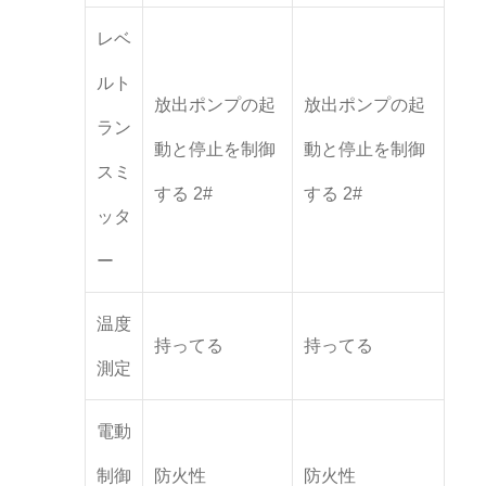
レベ
ルト
放出ポンプの起
放出ポンプの起
ラン
動と停止を制御
動と停止を制御
スミ
する 2#
する 2#
ッタ
ー
温度
持ってる
持ってる
測定
電動
制御
防火性
防火性