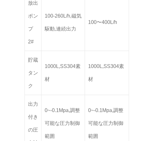
放出
ポン
100-260L/h,磁気
100〜400L/h
プ
駆動,連続出力
2#
貯蔵
1000L,SS304素
1000L,SS304素
タン
材
材
ク
出力
0~-0.1Mpa,調整
0~-0.1Mpa,調整
付き
可能な圧力制御
可能な圧力制御
の圧
範囲
範囲