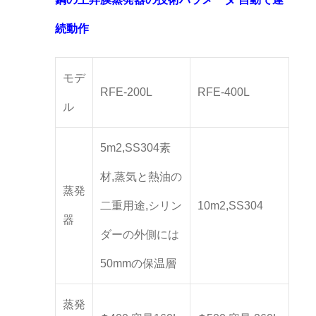
続動作
モデ
RFE-200L
RFE-400L
ル
5m2,SS304素
材,蒸気と熱油の
蒸発
二重用途,シリン
10m2,SS304
器
ダーの外側には
50mmの保温層
蒸発