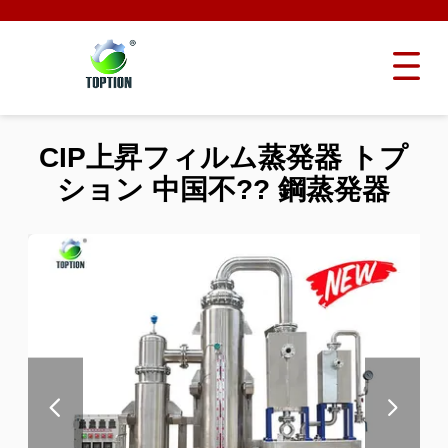
CIP上昇フィルム蒸発器 トプ
ション 中国不?? 鋼蒸発器