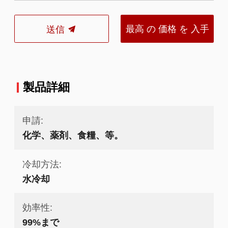
最高 の 価格 を 入手
送信
する
製品詳細
申請:
化学、薬剤、食糧、等。
冷却方法:
水冷却
効率性:
99%まで