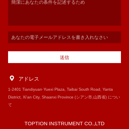
送信
アドレス
1-2401 Tiandiyuan·Yuexi Plaza, Taibai South Road, Yanta
District, Xi'an City, Shaanxi Province (シアン市,山西省) につい
て
TOPTION INSTRUMENT CO.,LTD