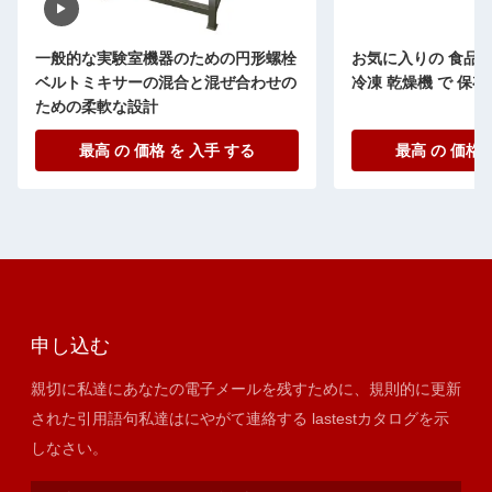
一般的な実験室機器のための円形螺栓
お気に入りの 食品 を
ベルトミキサーの混合と混ぜ合わせの
冷凍 乾燥機 で 保存
ための柔軟な設計
最高 の 価格 を 入手 する
最高 の 価格 
申し込む
親切に私達にあなたの電子メールを残すために、規則的に更新
された引用語句私達はにやがて連絡する lastestカタログを示
しなさい。