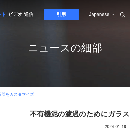
ント
ビデオ
送信
引用
Japanese
ニュースの細部
応器をカスタマイズ
不有機泥の濾過のためにガラス
2024-01-19