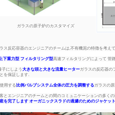
ガラスの原子炉のカスタマイズ
ラス反応容器のエンジニアのチームは,不有機泥の特徴を考えて
上下重力型 フィルタリング型
高速フィルタリングによって 管
養子にしよう
大きな頭と大きな流量ヒーター
ガラスの反応器の
とを保証します.
. 使用する
比例バルブ
システム全体の圧力を調整する
ガラスの原
客とエンジニアのチームとの間のコミュニケーションの多くの
産を完了します オーガニックスラドの過濾のためのジャケッ