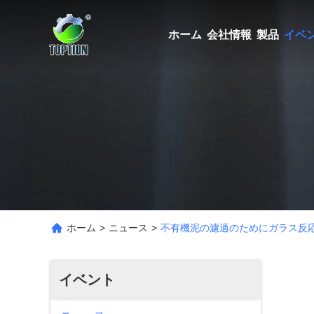
ホーム
会社情報
製品
イベ
ホーム
>
ニュース
>
不有機泥の濾過のためにガラス反
イベント