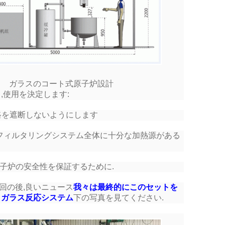
ガラスのコート式原子炉設計
,使用を決定します:
路を遮断しないようにします
フィルタリングシステム全体に十分な加熱源がある
子炉の安全性を保証するために.
回の後,良いニュース
我々は最終的にこのセットを
トガラス反応システム
下の写真を見てください.