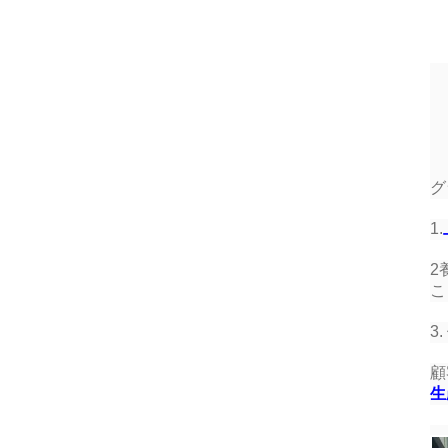
グ
1.
2
こ
3
顧
生