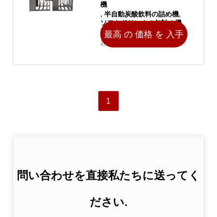
機
,
,
半自動炭酸飲料の詰め機
ソフトドリンクの缶詰の機
械
最高 の 価格 を 入手
起源の場所 中国
する
1
問い合わせを直接私たちに送ってく
ださい.